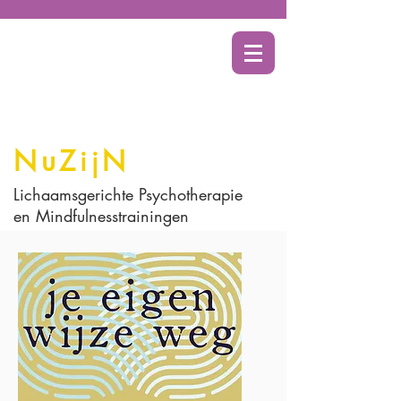
Bel voor meer informatie
06 - 106 381 64
NuZ
N
ij
Lichaamsgerichte Psychotherapie
en Mindfulnesstrainingen