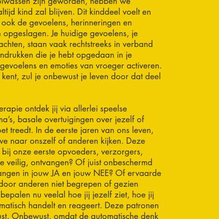
olwassen zijn geworden, hebben we
tijd kind zal blijven. Dit kinddeel voelt en
n ook de gevoelens, herinneringen en
n opgeslagen. Je huidige gevoelens, je
achten, staan vaak rechtstreeks in verband
ndrukken die je hebt opgedaan in je
en gevoelens en emoties van vroeger activeren.
et kent, zul je onbewust je leven door dat deel
apie ontdek jij via allerlei speelse
’s, basale overtuigingen over jezelf of
t treedt. In de eerste jaren van ons leven,
e naar onszelf of anderen kijken. Deze
 bij onze eerste opvoeders, verzorgers,
je veilig, ontvangen? Of juist onbeschermd
angen in jouw JA en jouw NEE? Of ervaarde
e door anderen niet begrepen of gezien
epalen nu veelal hoe jij jezelf ziet, hoe jij
tomatisch handelt en reageert. Deze patronen
ust. Onbewust, omdat de automatische denk