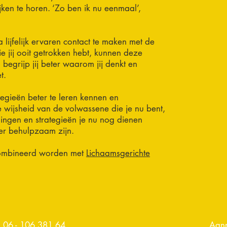
jken te horen. ‘Zo ben ik nu eenmaal’,
 lijfelijk ervaren contact te maken met de
ie jij ooit getrokken hebt, kunnen deze
begrijp jij beter waarom jij denkt en
t.
tegieën beter te leren kennen en
 wijsheid van de volwassene die je nu bent,
ingen en strategieën je nu nog dienen
eer behulpzaam zijn.
combineerd worden met
Lichaamsgerichte
06 - 106 381 64
Aanm