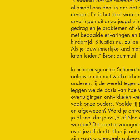
“Ondanks dat we allemaal v
allemaal een deel in ons dat al
ervaart. En is het deel waari
ervaringen uit onze jeugd zij
gedrag en je problemen of kl
met bepaalde ervaringen en i
kindertijd. Situaties nu, zull
Als je jouw innerlijke kind ni
laten leiden.” Bron: aumm.nl
In lichaamsgerichte Schemather
oefenvormen met welke schema
anderen, jij de wereld tegemoe
leggen we de basis van hoe w
overtuigingen ontwikkelen we
vaak onze ouders. Voelde jij 
en afgewezen? Werd je ontv
je al snel dat jouw Ja of Ne
werden? Dit soort ervaringen b
over jezelf denkt. Hoe jij au
zijn vaak grotendeels onbew