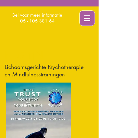
Bel voor meer informatie
06 - 106 381 64
NuZ
N
ij
Lichaamsgerichte Psychotherapie
en Mindfulnesstrainingen