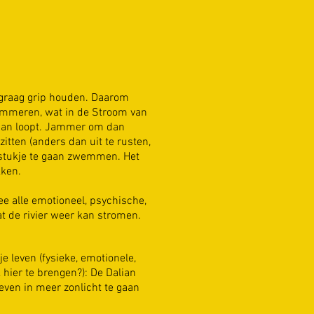
n graag grip houden. Daarom
timmeren, wat in de Stroom van
ceaan loopt. Jammer om dan
zitten (anders dan uit te rusten,
n stukje te gaan zwemmen. Het
kken.
ee alle emotioneel, psychische,
at de rivier weer kan stromen.
e leven (fysieke, emotionele,
 hier te brengen?): De Dalian
even in meer zonlicht te gaan