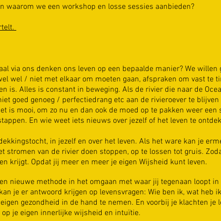
ezen waarom we een workshop en losse sessies aanbieden?
telt.
emaal via ons denken ons leven op een bepaalde manier? We wille
el wel / niet met elkaar om moeten gaan, afspraken om vast te 
en is. Alles is constant in beweging. Als de rivier die naar de O
niet goed genoeg / perfectiedrang etc aan de rivieroever te blijven 
). Het is mooi, om zo nu en dan ook de moed op te pakken weer ee
stappen. En wie weet iets nieuws over jezelf of het leven te ontde
ekkingstocht, in jezelf en over het leven. Als het ware kan je erm
et stromen van de rivier doen stoppen, op te lossen tot gruis. Zod
en krijgt. Opdat jij meer en meer je eigen Wijsheid kunt leven.
een nieuwe methode in het omgaan met waar jij tegenaan loopt in j
kan je er antwoord krijgen op levensvragen: Wie ben ik, wat heb ik
igen gezondheid in de hand te nemen. En voorbij je klachten je l
op je eigen innerlijke wijsheid en intuïtie.