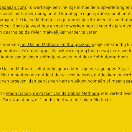
adalian.com
) is werkelijk een inkijkje in hoe de hulpverlening er
ssional' niet meer nodig bent. Omdat jij je eigen professional ben
 vragen. De Dalian Methode kan je namelijk gebruiken als zelfhul
ctice
). Zodra je weet hoe ermee te werken heb jij voor de jaren e
 daarna op de rivier makkelijker verder te varen.
ige mensen
het Dalian Methode Zelfhulppakket
gelijk zelfstandig 
ig hebben. Zo'n opstapje, als ook verdieping bieden wij in de wor
dieping van je eigen zelfhulp sessies met deze Zelfhulpmethode.
 Dalian Methode zelfstandig gebruikten, zijn we afgelopen 3 jaar 
 Hierin hebben we ontdekt dat er veel te leren, ontdekken en verd
ok van proeven, dan ben je van harte welkom voor één of meer ses
rin
Mada Dalian, de maker van de Dalian Methode
, iets vertelt o
o Your Questions, is 1 onderdeel van de Dalian Methode.