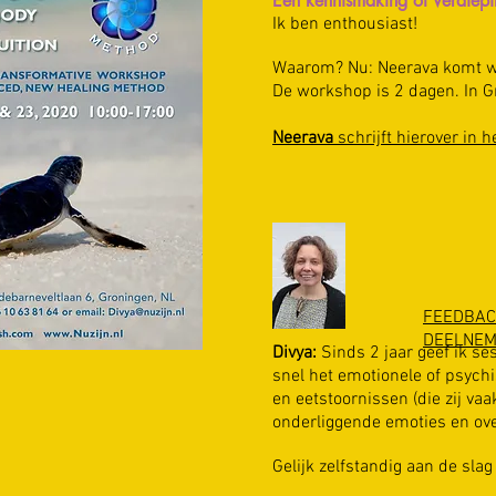
Een kennismaking of Verdiep
Ik ben enthousiast!
Waarom?
Nu: Neerava komt 
De workshop is 2 dagen. In G
Neerava
schrijft hierover in he
FEEDBA
DEELNE
Divya:
Sinds 2 jaar geef ik se
snel het emotionele of psyc
en eetstoornissen (die zij va
onderliggende emoties en ove
Gelijk zelfstandig aan de sl