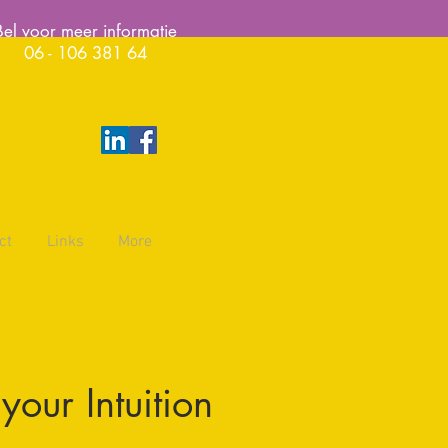
Bel voor meer informatie
06 - 106 381 64
ct
Links
More
our Intuition