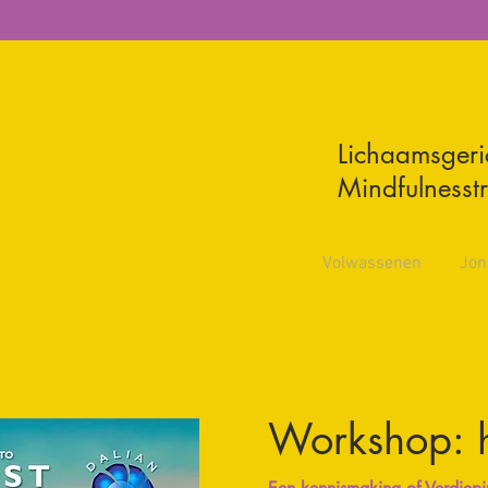
NuZ
ij
Lichaamsgeri
Mindfulnesst
Volwassenen
Jon
Workshop: h