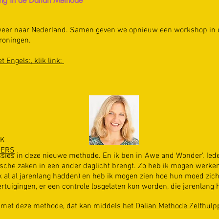
ing in de Dalian Methode
weer naar Nederland. Samen geven we opnieuw een workshop in 
roningen.
t Engels:, klik link:
CK
MERS
ssies in deze nieuwe methode. En ik ben in 'Awe and Wonder'. Iede
hische zaken in een ander daglicht brengt. Zo heb ik mogen wer
ak al al jarenlang hadden) en heb ik mogen zien hoe hun moed zich
rtuigingen, er een controle losgelaten kon worden, die jarenlang
ag met deze methode, dat kan middels
het Dalian Methode Zelfhulp